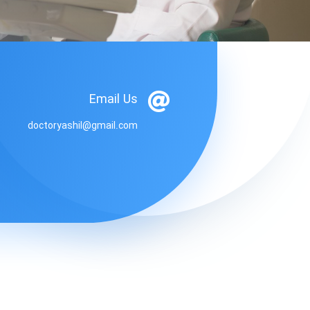
Email Us

doctoryashil@gmail.com