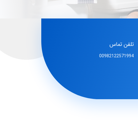
تلفن تماس
00982122571994