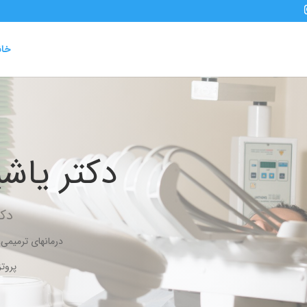
خان
دکتر یاش
دکت
درمانهای ترمیمی،
پروت