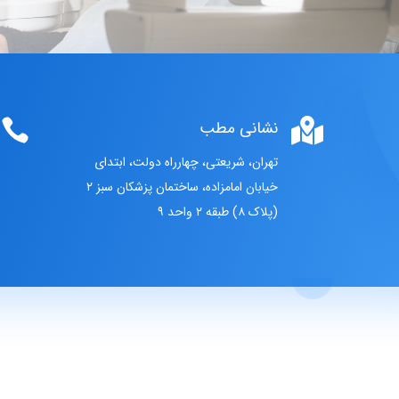

نشانی مطب

تهران، شریعتی، چهارراه دولت، ابتدای
خیابان امامزاده، ساختمان پزشکان سبز ۲
(پلاک ۸) طبقه ۲ واحد ۹