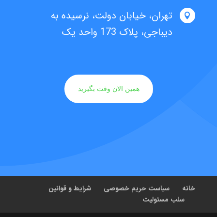
تهران، خیابان دولت، نرسیده به

دیباجی، پلاک 173 واحد یک
همین الان وقت بگیرید
خانه
سیاست حریم خصوصی
شرایط و قوانین
سلب مسئولیت